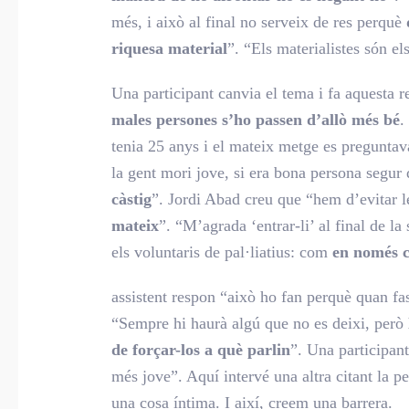
més, i això al final no serveix de res perquè
riquesa material
”. “Els materialistes són el
Una participant canvia el tema i fa aquesta r
males persones s’ho passen d’allò més bé
.
tenia 25 anys i el mateix metge es preguntava
la gent mori jove, si era bona persona segur q
càstig
”. Jordi Abad creu que “hem d’evitar l
mateix
”. “M’agrada ‘entrar-li’ al final de la
els voluntaris de pal·liatius: com
en només c
assistent respon “això ho fan perquè quan fa
“Sempre hi haurà algú que no es deixi, però
de forçar-los a què parlin
”. Una participan
més jove”. Aquí intervé una altra citant la p
una cosa íntima. I així, creem una barrera.