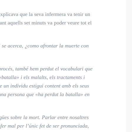
xplicava que la seva infermera va tenir un
ant aquells set minuts va poder veure tot el
l se acerca, ¿como afrontar la muerte con
 procés, també hem perdut el vocabulari que
atalla» i els malalts, els tractaments i
 un individu estigui content amb els seus
a una persona que «ha perdut la batalla» en
ües sobre la mort. Parlar entre nosaltres
er mal per l’únic fet de ser pronunciada,