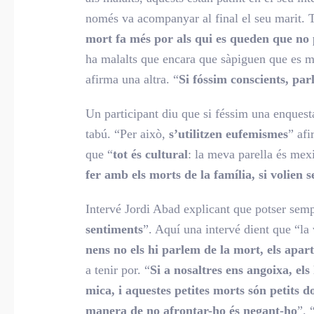
només va acompanyar al final el seu marit. T
mort fa més por als qui es queden que no 
ha malalts que encara que sàpiguen que es mo
afirma una altra. “
Si fóssim conscients, par
Un participant diu que si féssim una enquesta
tabú. “Per això,
s’utilitzen eufemismes
” afi
que “
tot és cultural
: la meva parella és mexi
fer amb els morts de la família, si volien s
Intervé Jordi Abad explicant que potser semp
sentiments
”. Aquí una intervé dient que “la
nens no els hi parlem de la mort, els apar
a tenir por. “
Si a nosaltres ens angoixa, el
mica, i aquestes petites morts són petits d
manera de no afrontar-ho és negant-ho
”. 