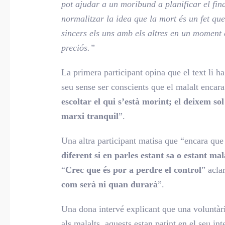
pot ajudar a un moribund a planificar el final
normalitzar la idea que la mort és un fet que
sincers els uns amb els altres en un moment 
preciós.”
La primera participant opina que el text li ha
seu sense ser conscients que el malalt encara 
escoltar el qui s’està morint; el deixem so
marxi tranquil
”.
Una altra participant matisa que “encara qu
diferent si en parles estant sa o estant ma
“
Crec que és por a perdre el control
” acla
com serà ni quan durarà
”.
Una dona intervé explicant que una voluntària
als malalts, aquests estan patint en el seu in