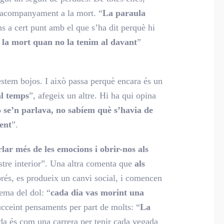
l’acompanyament a la mort. “
La paraula
ns a cert punt amb el que s’ha dit perquè hi
e la mort quan no la tenim al davant
”
 estem bojos. I això passa perquè encara és un
al temps
”, afegeix un altre. Hi ha qui opina
 se’n parlava, no sabíem què s’havia de
ent
”.
rlar més de les emocions i obrir-nos als
ostre interior”. Una altra comenta que
als
prés, es produeix un canvi social, i comencen
tema del dol: “
cada dia vas morint una
cceint pensaments per part de molts: “
La
ida és com una carrera per tenir cada vegada