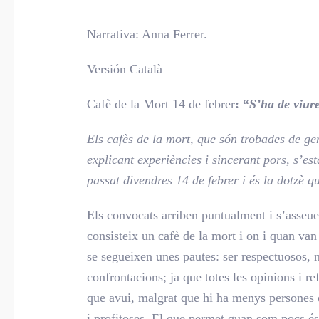
Narrativa: Anna Ferrer.
Versión Català
Cafè de la Mort 14 de febrer
:
“
S’ha de viure
Els cafès de la mort, que són trobades de ge
explicant experiències i sincerant pors, s’e
passat divendres 14 de febrer i és la dotzè 
Els convocats arriben puntualment i s’asseue
consisteix un cafè de la mort i on i quan va
se segueixen unes pautes: ser respectuosos, no
confrontacions; ja que totes les opinions i re
que avui, malgrat que hi ha menys persones de
i profitoses. El que permet quan som pocs és