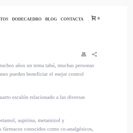
0
TOS
DODECAEDRO
BLOG
CONTACTA
e muchos años un tema tabú, muchas personas
ones pueden beneficiar el mejor control
arto escalón relacionado a las diversas
cetamol, aspirina, metamizol y
os fármacos conocidos como co-analgésicos,