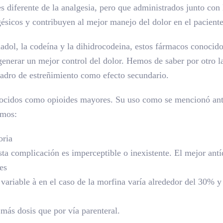
s diferente de la analgesia, pero que administrados junto con
gésicos y contribuyen al mejor manejo del dolor en el paciente
madol, la codeína y la dihidrocodeina, estos fármacos conoci
nerar un mejor control del dolor. Hemos de saber por otro lad
adro de estreñimiento como efecto secundario.
onocidos como opioides mayores. Su uso como se mencionó ant
emos:
oria
ta complicación es imperceptible o inexistente. El mejor antíd
es
variable à en el caso de la morfina varía alrededor del 30% y
más dosis que por vía parenteral.