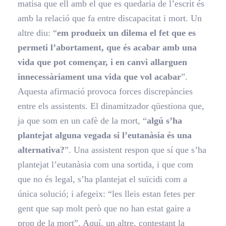
matisa que ell amb el que es quedaria de l’escrit és
amb la relació que fa entre discapacitat i mort. Un
altre diu: “
em produeix un dilema el fet que es
permeti l’abortament, que és acabar amb una
vida que pot començar, i en canvi allarguen
innecessàriament una vida que vol acabar
”.
Aquesta afirmació provoca forces discrepàncies
entre els assistents. El dinamitzador qüestiona que,
ja que som en un cafè de la mort, “
algú s’ha
plantejat alguna vegada si l’eutanàsia és una
alternativa?
”. Una assistent respon que sí que s’ha
plantejat l’eutanàsia com una sortida, i que com
que no és legal, s’ha plantejat el suïcidi com a
única solució; i afegeix: “les lleis estan fetes per
gent que sap molt però que no han estat gaire a
prop de la mort”. Aquí, un altre, contestant la