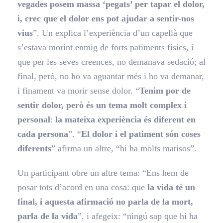
vegades posem massa ‘pegats’ per tapar el dolor,
i, crec que el dolor ens pot ajudar a sentir-nos
vius
”. Un explica l’experiència d’un capellà que
s’estava morint enmig de forts patiments físics, i
que per les seves creences, no demanava sedació; al
final, però, no ho va aguantar més i ho va demanar,
i finament va morir sense dolor. “
Tenim por de
sentir dolor, però és un tema molt complex i
personal
:
la mateixa experiència és diferent en
cada persona
”. “
El dolor i el patiment són coses
diferents
” afirma un altre, “hi ha molts matisos”.
Un participant obre un altre tema: “Ens hem de
posar tots d’acord en una cosa: que
la vida té un
final, i aquesta afirmació no parla de la mort,
parla de la vida
”, i afegeix: “ningú sap que hi ha