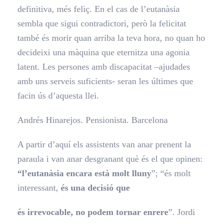
definitiva, més feliç. En el cas de l’eutanàsia
sembla que sigui contradictori, però la felicitat
també és morir quan arriba la teva hora, no quan ho
decideixi una màquina que eternitza una agonia
latent. Les persones amb discapacitat –ajudades
amb uns serveis suficients- seran les últimes que
facin ús d’aquesta llei.
Andrés Hinarejos. Pensionista. Barcelona
A partir d’aquí els assistents van anar prenent la
paraula i van anar desgranant què és el que opinen:
“l’eutanàsia encara està molt lluny
”; “és molt
interessant,
és una decisió que
és irrevocable, no podem tornar enrere
”. Jordi