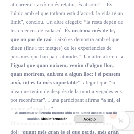
al darrera, i això no és relatiu, és absolut”. “És
l’únic amb el que tothom està d’acord: la vida té un
límit”, conclou. Un altre afegeix: “la resta depèn de
les creences de cadascú.
És un tema més de fe,
que no pas de raó
, i això es demostra amb el que
diuen (fins i tot metges) de les experiències de
persones que han patit aturades”. Un altre afirma “
a
l’igual que quan naixem, venim d’algun lloc;
quan morirem, anirem a algun lloc; i si pensem
això, tot es fa més suportable
”, afegint que “la
idea que tenim de després de la mort a vegades ens
pot reconfortar”. I una participant afirma “
a mi, el
no-ser m’angoixa
”.
Al continuar utilizando nuestro sitio web, usted acepta el uso de
0
cookies.
Más información
Acepto
El tema dona un gir i comencen a parlar sobre el
dol: “
quant més gran és el que perds, més gran