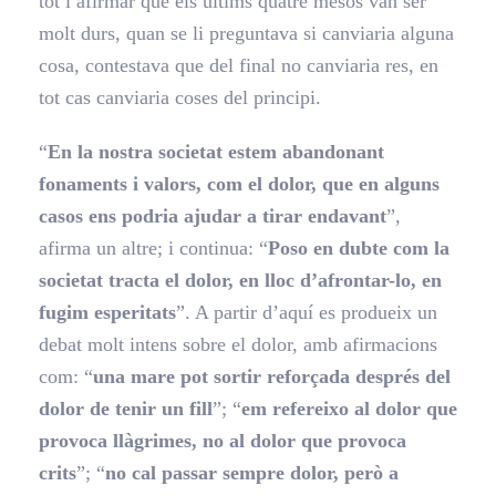
tot i afirmar que els últims quatre mesos van ser
molt durs, quan se li preguntava si canviaria alguna
cosa, contestava que del final no canviaria res, en
tot cas canviaria coses del principi.
“
En la nostra societat estem abandonant
fonaments i valors, com el dolor, que en alguns
casos ens podria ajudar a tirar endavant
”,
afirma un altre; i continua: “
Poso en dubte com la
societat tracta el dolor, en lloc d’afrontar-lo, en
fugim esperitats
”. A partir d’aquí es produeix un
debat molt intens sobre el dolor, amb afirmacions
com: “
una mare pot sortir reforçada després del
dolor de tenir un fill
”; “
em refereixo al dolor que
provoca llàgrimes, no al dolor que provoca
crits
”; “
no cal passar sempre dolor, però a