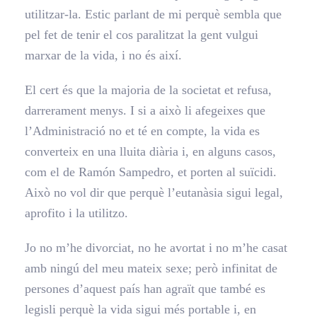
utilitzar-la. Estic parlant de mi perquè sembla que
pel fet de tenir el cos paralitzat la gent vulgui
marxar de la vida, i no és així.
El cert és que la majoria de la societat et refusa,
darrerament menys. I si a això li afegeixes que
l’Administració no et té en compte, la vida es
converteix en una lluita diària i, en alguns casos,
com el de Ramón Sampedro, et porten al suïcidi.
Això no vol dir que perquè l’eutanàsia sigui legal,
aprofito i la utilitzo.
Jo no m’he divorciat, no he avortat i no m’he casat
amb ningú del meu mateix sexe; però infinitat de
persones d’aquest país han agraït que també es
legisli perquè la vida sigui més portable i, en