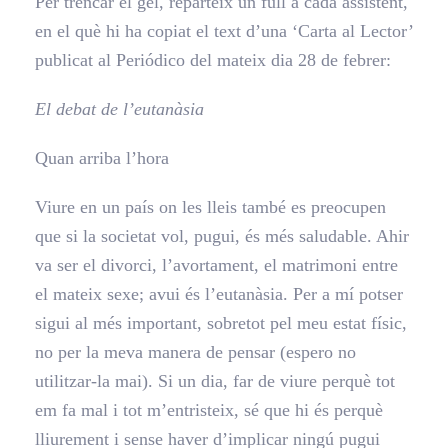
Per trencar el gel, reparteix un full a cada assistent,
en el què hi ha copiat el text d’una ‘Carta al Lector’
publicat al Periódico del mateix dia 28 de febrer:
El debat de l’eutanàsia
Quan arriba l’hora
Viure en un país on les lleis també es preocupen
que si la societat vol, pugui, és més saludable. Ahir
va ser el divorci, l’avortament, el matrimoni entre
el mateix sexe; avui és l’eutanàsia. Per a mí potser
sigui al més important, sobretot pel meu estat físic,
no per la meva manera de pensar (espero no
utilitzar-la mai). Si un dia, far de viure perquè tot
em fa mal i tot m’entristeix, sé que hi és perquè
lliurement i sense haver d’implicar ningú pugui